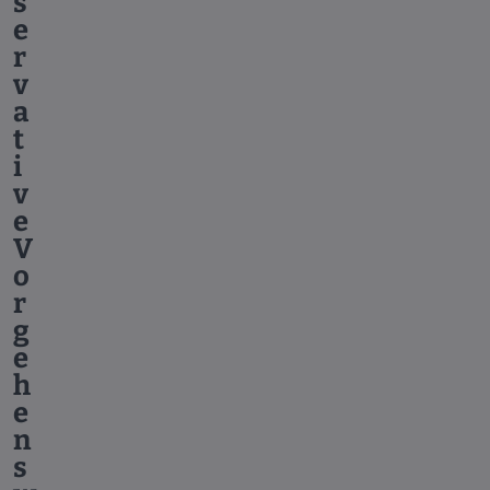
s
e
r
v
a
t
i
v
e
V
o
r
g
e
h
e
n
s