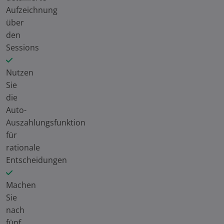
Aufzeichnung
über
den
Sessions
Nutzen
Sie
die
Auto-
Auszahlungsfunktion
für
rationale
Entscheidungen
Machen
Sie
nach
fünf