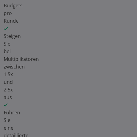
Budgets
pro
Runde
Steigen
Sie
bei
Multiplikatoren
zwischen
1.5x
und
2.5x
aus
Führen
Sie
eine
detaillierte