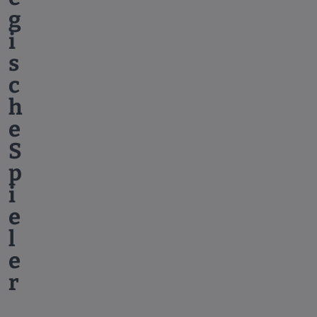
g
i
s
c
h
e
S
p
i
e
l
e
r