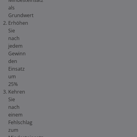
als
Grundwert
Erhöhen
Sie
nach
jedem
Gewinn
den
Einsatz
um
25%
Kehren
Sie
nach
einem
Fehlschlag
zum