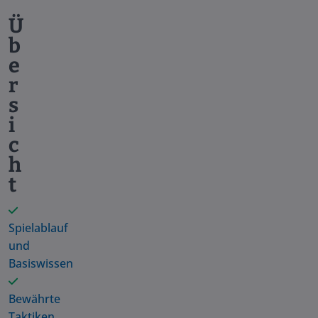
Ü
b
e
r
s
i
c
h
t
Spielablauf
und
Basiswissen
Bewährte
Taktiken