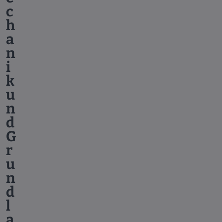
c
h
a
n
i
k
u
n
d
G
r
u
n
d
l
a