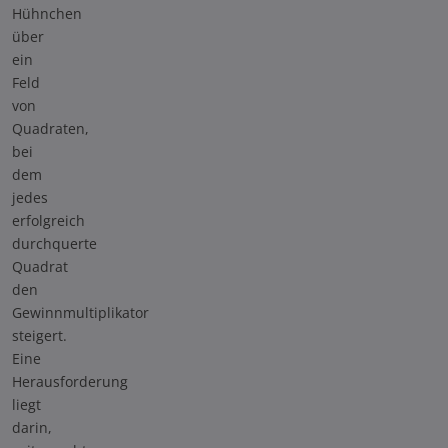
Hühnchen
über
ein
Feld
von
Quadraten,
bei
dem
jedes
erfolgreich
durchquerte
Quadrat
den
Gewinnmultiplikator
steigert.
Eine
Herausforderung
liegt
darin,