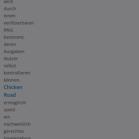
wird
durch
einen
verifizierbaren
RNG
bestimmt,
deren
Ausgaben
Nutzer
selbst
kontrollieren
können.
Chicken
Road
ermöglicht
somit
ein
nachweislich
gerechtes
Spielerlebnis,