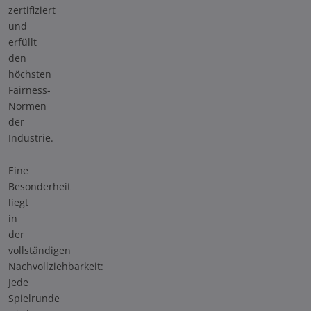
zertifiziert
und
erfüllt
den
höchsten
Fairness-
Normen
der
Industrie.
Eine
Besonderheit
liegt
in
der
vollständigen
Nachvollziehbarkeit:
Jede
Spielrunde