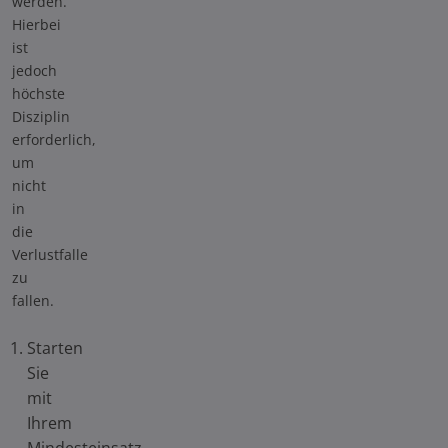
werden.
Hierbei
ist
jedoch
höchste
Disziplin
erforderlich,
um
nicht
in
die
Verlustfalle
zu
fallen.
Starten
Sie
mit
Ihrem
Mindesteinsatz