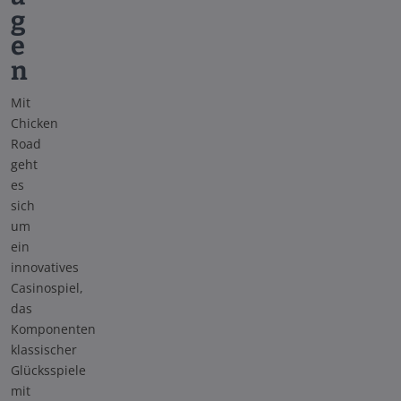
g
e
n
Mit
Chicken
Road
geht
es
sich
um
ein
innovatives
Casinospiel,
das
Komponenten
klassischer
Glücksspiele
mit