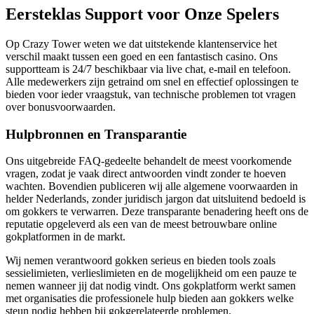
Eersteklas Support voor Onze Spelers
Op Crazy Tower weten we dat uitstekende klantenservice het
verschil maakt tussen een goed en een fantastisch casino. Ons
supportteam is 24/7 beschikbaar via live chat, e-mail en telefoon.
Alle medewerkers zijn getraind om snel en effectief oplossingen te
bieden voor ieder vraagstuk, van technische problemen tot vragen
over bonusvoorwaarden.
Hulpbronnen en Transparantie
Ons uitgebreide FAQ-gedeelte behandelt de meest voorkomende
vragen, zodat je vaak direct antwoorden vindt zonder te hoeven
wachten. Bovendien publiceren wij alle algemene voorwaarden in
helder Nederlands, zonder juridisch jargon dat uitsluitend bedoeld is
om gokkers te verwarren. Deze transparante benadering heeft ons de
reputatie opgeleverd als een van de meest betrouwbare online
gokplatformen in de markt.
Wij nemen verantwoord gokken serieus en bieden tools zoals
sessielimieten, verlieslimieten en de mogelijkheid om een pauze te
nemen wanneer jij dat nodig vindt. Ons gokplatform werkt samen
met organisaties die professionele hulp bieden aan gokkers welke
steun nodig hebben bij gokgerelateerde problemen.