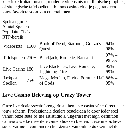
klassieke fruitautomaten, moderne videoslots met filmische graphics,
of strategische tafelspellen – bij ons casino vind je gegarandeerd
jouw favoriete soort van entertainment.
Spelcategorie
Aantal Spellen
Populaire Titels
RTP-bereik
Book of Dead, Starburst, Gonzo’s
94% –
Videoslots
1500+
Quest
98%
97% –
Tafelspellen
250+
Blackjack, Roulette, Baccarat
99.5%
Live Blackjack, Live Roulette,
95% –
Live Casino
180+
Lightning Dice
99%
Jackpot
Mega Moolah, Divine Fortune, Hall
88% –
75+
Spellen
of Gods
95%
Live Casino Beleving op Crazy Tower
Onze live dealer-sectie brengt de authentieke casinosfeer direct naar
jouw scherm. Professionele dealers begeleiden je door ieder spel
vanuit onze state-of-the-art studio’s, uitgerust met high-definition
camera’s welke meerdere camerahoeken bieden. Deze interactieve
spelervaringen combineren het gemak van online gokken met de