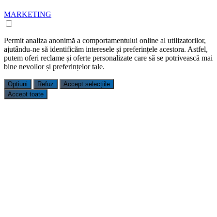
MARKETING
Permit analiza anonimă a comportamentului online al utilizatorilor,
ajutându-ne să identificăm interesele și preferințele acestora. Astfel,
putem oferi reclame și oferte personalizate care să se potrivească mai
bine nevoilor și preferințelor tale.
Opțiuni
Refuz
Accept selecțiile
Accept toate