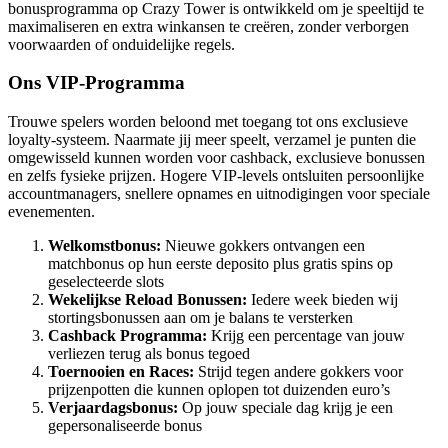
bonusprogramma op Crazy Tower is ontwikkeld om je speeltijd te
maximaliseren en extra winkansen te creëren, zonder verborgen
voorwaarden of onduidelijke regels.
Ons VIP-Programma
Trouwe spelers worden beloond met toegang tot ons exclusieve
loyalty-systeem. Naarmate jij meer speelt, verzamel je punten die
omgewisseld kunnen worden voor cashback, exclusieve bonussen
en zelfs fysieke prijzen. Hogere VIP-levels ontsluiten persoonlijke
accountmanagers, snellere opnames en uitnodigingen voor speciale
evenementen.
Welkomstbonus:
Nieuwe gokkers ontvangen een
matchbonus op hun eerste deposito plus gratis spins op
geselecteerde slots
Wekelijkse Reload Bonussen:
Iedere week bieden wij
stortingsbonussen aan om je balans te versterken
Cashback Programma:
Krijg een percentage van jouw
verliezen terug als bonus tegoed
Toernooien en Races:
Strijd tegen andere gokkers voor
prijzenpotten die kunnen oplopen tot duizenden euro’s
Verjaardagsbonus:
Op jouw speciale dag krijg je een
gepersonaliseerde bonus