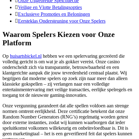
Onze Uitgebreide Spelcollectie
Veilige en Vlotte Betalingsopties
Exclusieve Promoties en Beloningen
Eersteklas Ondersteuning voor Onze Spelers
Waarom Spelers Kiezen voor Onze
Platform
Op
huisartsbickel.nl
hebben we een spelervaring gecreëerd die
volledig gericht is om wat je als gokker vereist. Onze casino
onderscheidt zich via transparantie, betrouwbaarheid en een
klantgerichte aanpak die jouw tevredenheid centraal plaatst. Wij
begrijpen dat moderne spelers op zoek zijn naar meer dan alleen
klassieke gokspellen – zij verlangen naar een volledige
entertainmentervaring met veilige transacties, eerlijke spelregels en
toegang tot de nieuwste gaming-innovaties.
Onze vergunning garandeert dat alle spellen voldoen aan strenge
normen omtrent eerlijkheid. Deze certificatie betekent dat onze
Random Number Generators (RNG’s) regelmatig worden getest
door externe instanties, zodat wij kunnen waarborgen dat ieder
speluitkomst volkomen willekeurig en onbeïnvloedbaar is. Dit is
geen marketingtaal – het is een geverifieerd feit dat spelers kunnen