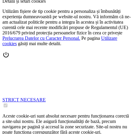
Detalii și setări cookies
Utilizăm fișiere de tip cookie pentru a personaliza și îmbunătăți
experiența dumneavoastră pe website-ul nostru. Vă informăm că ne-
am actualizat politicile pentru a integra în acestea și în activitatea
curentă cele mai recente modificări propuse de Regulamentul (UE)
2016/679 privind protecția persoanelor fizice în ceea ce privește
Prelucrarea Datelor cu Caracter Personal.
Pe pagina
Utilizare
cookies
găsiți mai multe detalii.
STRICT NECESARE
Aceste cookie-uri sunt absolut necesare pentru funcționarea corectă
a site-ului nostru. Ele asigură funcționalități de bază, precum
navigarea pe pagină și accesul la zone securizate. Site-ul nostru nu
poate funcționa corespunzător fără aceste cookie-uri.