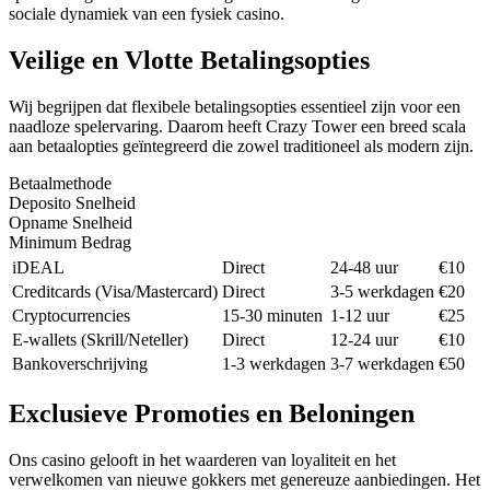
sociale dynamiek van een fysiek casino.
Veilige en Vlotte Betalingsopties
Wij begrijpen dat flexibele betalingsopties essentieel zijn voor een
naadloze spelervaring. Daarom heeft Crazy Tower een breed scala
aan betaalopties geïntegreerd die zowel traditioneel als modern zijn.
Betaalmethode
Deposito Snelheid
Opname Snelheid
Minimum Bedrag
iDEAL
Direct
24-48 uur
€10
Creditcards (Visa/Mastercard)
Direct
3-5 werkdagen
€20
Cryptocurrencies
15-30 minuten
1-12 uur
€25
E-wallets (Skrill/Neteller)
Direct
12-24 uur
€10
Bankoverschrijving
1-3 werkdagen
3-7 werkdagen
€50
Exclusieve Promoties en Beloningen
Ons casino gelooft in het waarderen van loyaliteit en het
verwelkomen van nieuwe gokkers met genereuze aanbiedingen. Het