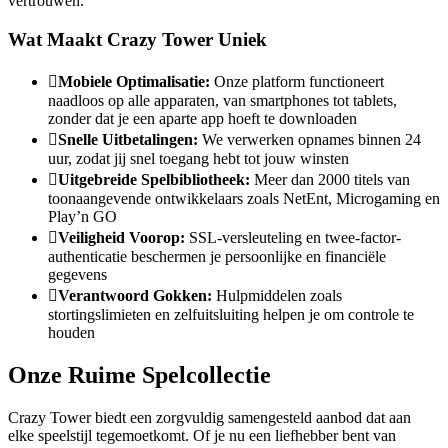
vertrouwen.
Wat Maakt Crazy Tower Uniek
Mobiele Optimalisatie:
Onze platform functioneert
naadloos op alle apparaten, van smartphones tot tablets,
zonder dat je een aparte app hoeft te downloaden
Snelle Uitbetalingen:
We verwerken opnames binnen 24
uur, zodat jij snel toegang hebt tot jouw winsten
Uitgebreide Spelbibliotheek:
Meer dan 2000 titels van
toonaangevende ontwikkelaars zoals NetEnt, Microgaming en
Play’n GO
Veiligheid Voorop:
SSL-versleuteling en twee-factor-
authenticatie beschermen je persoonlijke en financiële
gegevens
Verantwoord Gokken:
Hulpmiddelen zoals
stortingslimieten en zelfuitsluiting helpen je om controle te
houden
Onze Ruime Spelcollectie
Crazy Tower biedt een zorgvuldig samengesteld aanbod dat aan
elke speelstijl tegemoetkomt. Of je nu een liefhebber bent van