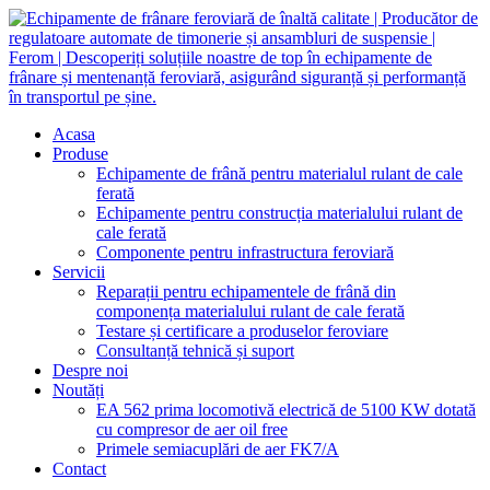
Acasa
Produse
Echipamente de frână pentru materialul rulant de cale
ferată
Echipamente pentru construcția materialului rulant de
cale ferată
Componente pentru infrastructura feroviară
Servicii
Reparații pentru echipamentele de frână din
componența materialului rulant de cale ferată
Testare și certificare a produselor feroviare
Consultanță tehnică și suport
Despre noi
Noutăți
EA 562 prima locomotivă electrică de 5100 KW dotată
cu compresor de aer oil free
Primele semiacuplări de aer FK7/A
Contact