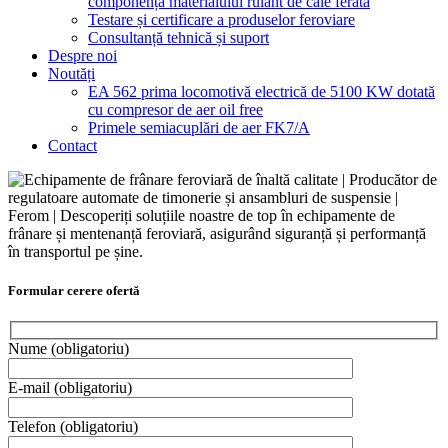
componența materialului rulant de cale ferată
Testare și certificare a produselor feroviare
Consultanță tehnică și suport
Despre noi
Noutăți
EA 562 prima locomotivă electrică de 5100 KW dotată
cu compresor de aer oil free
Primele semiacuplări de aer FK7/A
Contact
Formular cerere ofertă
Nume
(obligatoriu)
Please leave th
E-mail
(obligatoriu)
Please leave th
Telefon
(obligatoriu)
Please leave th