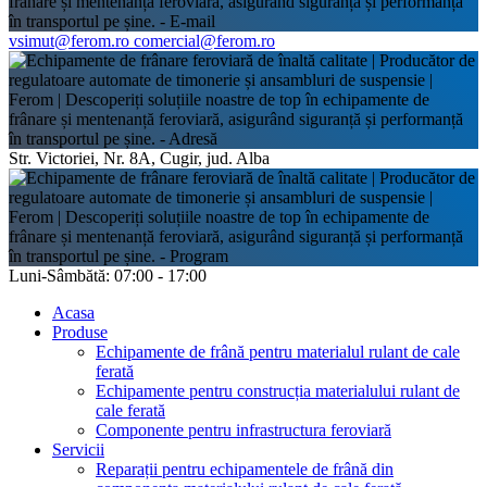
vsimut@ferom.ro
comercial@ferom.ro
Str. Victoriei, Nr. 8A, Cugir, jud. Alba
Luni-Sâmbătă: 07:00 - 17:00
Acasa
Produse
Echipamente de frână pentru materialul rulant de cale
ferată
Echipamente pentru construcția materialului rulant de
cale ferată
Componente pentru infrastructura feroviară
Servicii
Reparații pentru echipamentele de frână din