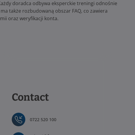
Każdy doradca odbywa eksperckie treningi odnośnie
o ma także rozbudowaną obszar FAQ, co zawiera
ii oraz weryfikacji konta.
Contact
0722 520 100