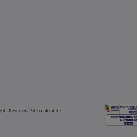
ights Reserved.
Site realizat de