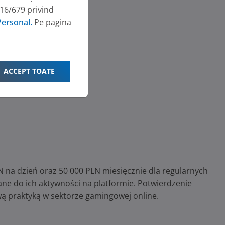
16/679 privind
Personal.
Pe pagina
ACCEPT TOATE
ych
N na dzień oraz 50 000 PLN miesięcznie dla regularnych
e do ich aktywności na platformie. Potwierdzenie
ą praktyką w sektorze gamingowej online.