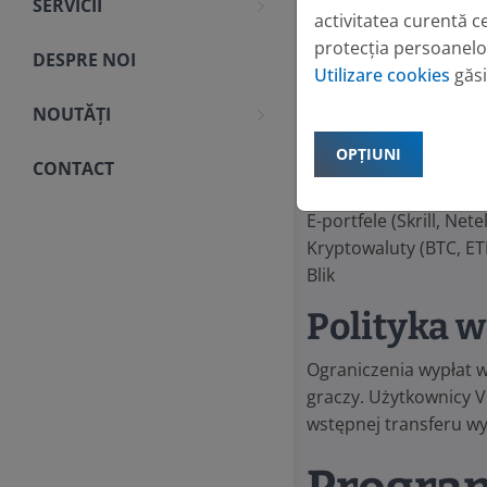
opcje bankowe, jak i 
SERVICII
activitatea curentă 
protecția persoanelor
Sposób płatności
DESPRE NOI
Utilizare cookies
găsi
Dolny depozyt
Czas przetwarzania w
NOUTĂȚI
Czas przetwarzania w
OPȚIUNI
Kart payment/debet
CONTACT
Przelewy bankowe
E-portfele (Skrill, Netel
Kryptowaluty (BTC, ET
Blik
Polityka w
Ograniczenia wypłat w
graczy. Użytkownicy 
wstępnej transferu w