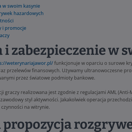
na w swoim kasynie
grywek hazardowych
tności
 i promocje
aczy
a i zabezpieczenie w 
s://weterynariajawor.pl/
funkcjonuje w oparciu o surowe kry
az przelewów finansowych. Używamy ultranowoczesne protoko
wanymi przez światowe podmioty bankowe.
acji graczy realizowana jest zgodnie z regulacjami AML (An
 zawodowy styl aktywności. Jakakolwiek operacja przechodzi 
 czynności na witrynie.
 propozycja rozgryw