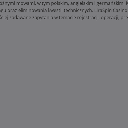
różnymi mowami, w tym polskim, angielskim i germańskim. 
gu oraz eliminowania kwestii technicznych. LiraSpin Casin
iej zadawane zapytania w temacie rejestracji, operacji, prem