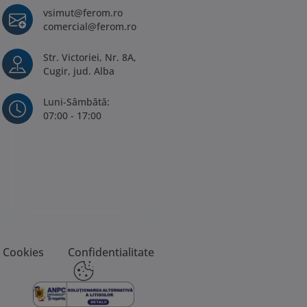
vsimut@ferom.ro
comercial@ferom.ro
Str. Victoriei, Nr. 8A,
Cugir, jud. Alba
Luni-Sâmbătă:
07:00 - 17:00
Cookies
Confidentialitate