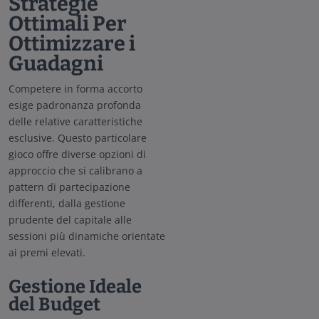
Strategie
Ottimali Per
Ottimizzare i
Guadagni
Competere in forma accorto
esige padronanza profonda
delle relative caratteristiche
esclusive. Questo particolare
gioco offre diverse opzioni di
approccio che si calibrano a
pattern di partecipazione
differenti, dalla gestione
prudente del capitale alle
sessioni più dinamiche orientate
ai premi elevati.
Gestione Ideale
del Budget