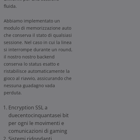
fluida.
Abbiamo implementato un
modulo di memorizzazione auto
che conserva il stato di qualsiasi
sessione. Nel caso in cui la linea
si interrompe durante un round,
il nostro nostro backend
conserva lo status esatto e
ristabilisce automaticamente la
gioco al riavvio, assicurando che
nessuna guadagno vada
perduta.
Encryption SSL a
duecentocinquantasei bit
per ogni le movimenti e
comunicazioni di gaming
Sistemi ridondanti