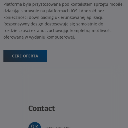
Platforma była przystosowana pod kontekstem sprzętu mobile,
działając sprawnie na platformach iOS i Android bez
konieczności downloading ukierunkowanej aplikacji.
Responsywny design dostosowuje się samoistnie do
rozdzielczości ekranu, zachowując kompletną możliwości
oferowaną w wydaniu komputerowej.
CERE OFERTĂ
Contact