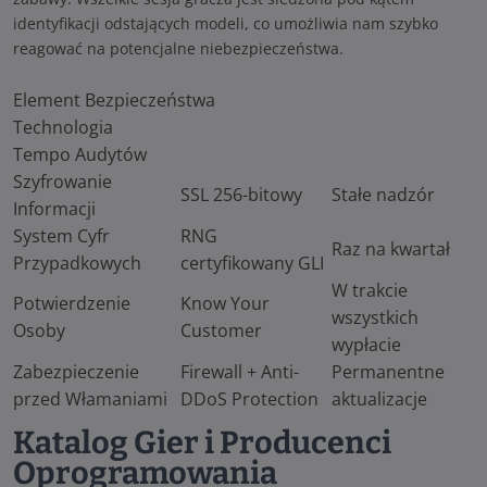
identyfikacji odstających modeli, co umożliwia nam szybko
reagować na potencjalne niebezpieczeństwa.
Element Bezpieczeństwa
Technologia
Tempo Audytów
Szyfrowanie
SSL 256-bitowy
Stałe nadzór
Informacji
System Cyfr
RNG
Raz na kwartał
Przypadkowych
certyfikowany GLI
W trakcie
Potwierdzenie
Know Your
wszystkich
Osoby
Customer
wypłacie
Zabezpieczenie
Firewall + Anti-
Permanentne
przed Włamaniami
DDoS Protection
aktualizacje
Katalog Gier i Producenci
Oprogramowania