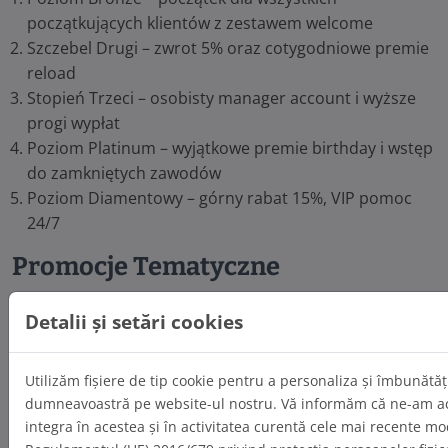
początkujących klientów z zestawem welcome
Szczebel Drugi – zwrot 5% oraz cotygodniowe premie
reload
Stopień Trzeci – osobisty manager account i wyższe
progi wypłat
Poziom Platinum – wyjątkowe premie birthday i wstęp
do zamkniętych zawodów
Poziom Diamentowy – górny rabat 15%, VIP pomoc
24/7
Promocje Tematyczne
Cyklicznie realizujemy promocje tematyczne powiązane ze
Detalii și setări cookies
uroczystościami, imprezami atletycznymi czy premierami
nowych tytułów. Wszelkie kampania była stworzona z wizją o
daniu bonus wartości bez złożonych wymagań obrotu.
Utilizăm fișiere de tip cookie pentru a personaliza și îmbunătăț
dumneavoastră pe website-ul nostru. Vă informăm că ne-am actu
Wsparcie Informatyczne i
integra în acestea și în activitatea curentă cele mai recente mo
Serwis Klienta