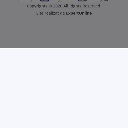
Copyrights © 2026 All Rights Reserved.
Site realizat de
ExpertOnline