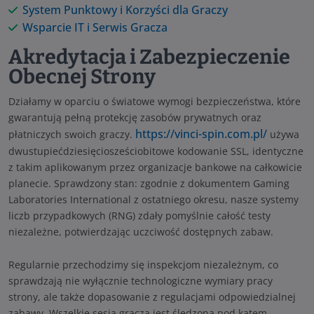
System Punktowy i Korzyści dla Graczy
Wsparcie IT i Serwis Gracza
Akredytacja i Zabezpieczenie
Obecnej Strony
Działamy w oparciu o światowe wymogi bezpieczeństwa, które
gwarantują pełną protekcję zasobów prywatnych oraz
https://vinci-spin.com.pl/
płatniczych swoich graczy.
używa
dwustupiećdziesięciosześciobitowe kodowanie SSL, identyczne
z takim aplikowanym przez organizacje bankowe na całkowicie
planecie. Sprawdzony stan: zgodnie z dokumentem Gaming
Laboratories International z ostatniego okresu, nasze systemy
liczb przypadkowych (RNG) zdały pomyślnie całość testy
niezależne, potwierdzając uczciwość dostępnych zabaw.
Regularnie przechodzimy się inspekcjom niezależnym, co
sprawdzają nie wyłącznie technologiczne wymiary pracy
strony, ale także dopasowanie z regulacjami odpowiedzialnej
zabawy. Wszelkie sesja gracza jest śledzona pod kątem