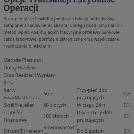
Operacji
Rozumiemy, że flexibility pieniężna tworzy podstawowy
komponent zadowolenia klienta. Dlatego dodaliśmy nad 30
metod wpłat, obejmujących tradycyjne przelewy bankowe,
cards kredytowe, portfele elektroniczne oraz współczesne
rozwiązania blockchain.
Metoda Płatności
Dolny Przelew
Czas Realizacji Wypłaty
Koszt
Karty
Trzy-pięć dób
50 zł
0%
Visa/Mastercard
pracujących
Skrill/Neteller
40 złotych
W ciągu 24 h
0%
Transfer
Dwa-cztery dób
100 złotych
0%
Finansowy
pracujących
Równowartość
Bitcoin/Ethereum
Do 2 godzin
0%