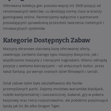
Oferowana kolekcja gier posiada więcej niż 3500 pozycji od
renomowanych twórców, co określają normy class w branży
gamingowej online. Partnerujemy wyłącznie z partnerami
posiadającymi sprawdzoną przeszłość tworzenia rzetelnych i
innowacyjnych systemów.
Kategorie Dostępnych Zabaw
Maszyny ekranowe stanowią bazę oferowanej oferty,
zawierając zarówno starego typu maszyny klasyczne, jak i
współczesne maszyny z rosnącymi nagrodami. Klienci odnajdą
pozycje z wieloma koncepcjami – od antycznych kultur, przez
świat fantasy, po wersje znanych dzieł filmowych i seriali.
Dział zabaw table była ukształtowana dla fanów
przemyślanych partii. Dajemy mnóstwo wariantów blackjack,
ruletki kontynentalnej i zaoceanicznej, bakarat, gry w pokera
kasynowy oraz nieco rozpoznawalne, ale podobnie pasjonujące
tytuły jak Sic Bo albo Dragon Tiger.