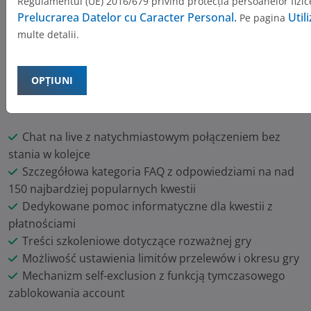
Regulamentul (UE) 2016/679 privind protecția persoanelor fizice
Prelucrarea Datelor cu Caracter Personal.
Util
Pe pagina
Nasz grupa profesjonalistów pozostaje w gotowości przez
multe detalii.
kompletną 24 godziny, wszystkie dni w każdym tygodniu.
Dajemy wsparcie za pomocą komunikator na live, email oraz
linię kontaktową, dając reakcje w wersji językowej PL w okresie
OPȚIUNI
maks 5 min dla komunikatora i 2 godzin dla wiadomości
elektronicznych.
Chat na live z natychmiastowym połączeniem bez
stania w kolejce
Szczegółowa kategoria FAQ z odpowiedziami na nad
150 najbardziej popularnych kwestii
Dedykowane pomoc informatyczne dla kwestii z
płatnościami
Treści szkoleniowe dotyczące rozważnej gry
Możliwość ustawienia limitów przelewów i okresu gry
Mechanizm self-exclusion z funkcją tymczasowego
zablokowania account